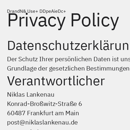
Brand & User E
L
perie
N
ce
Privacy Policy
Datenschutzerklärun
Work
About
Der Schutz Ihrer persönlichen Daten ist un
Legal Notice
Grundlage der gesetzlichen Bestimmungen
Privacy Policy
Verantwortlicher
post@niklaslankenau.de
Niklas Lankenau
+49 (0)69 3486 8820
Konrad-Broßwitz-Straße 6
Konrad-Broßwitz-Straße 6
60487 Frankfurt am Main
60487 Frankfurt am Main
post@niklaslankenau.de