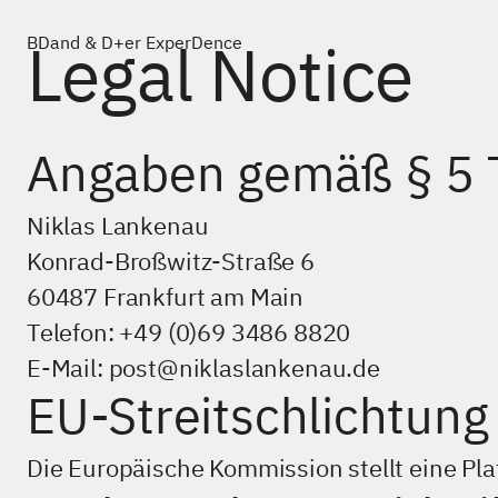
Brand & User Experience
Legal Notice
Angaben gemäß § 5
Work
Niklas Lankenau
About
Konrad-Broßwitz-Straße 6
Legal Notice
Privacy Policy
60487 Frankfurt am Main
Telefon: +49 (0)69 3486 8820
E-Mail: post@niklaslankenau.de
post@niklaslankenau.de
EU-Streitschlichtung
+49 (0)69 3486 8820
Konrad-Broßwitz-Straße 6
Die Europäische Kommission stellt eine Pla
60487 Frankfurt am Main